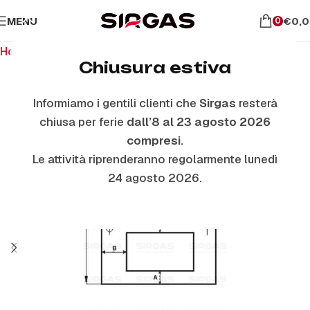
MENU
€
0,
0
Home
Ricambi per il forno
Vetri Forno Esterni
Chiusura estiva
Informiamo i gentili clienti che
Sirgas
resterà
chiusa per ferie
dall’8 al 23 agosto 2026
compresi.
Le attività riprenderanno regolarmente lunedì
24 agosto 2026.