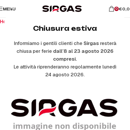
MENU
€
0,
0
Home
Ricambi per il forno
Vetri Coperchio
Chiusura estiva
Informiamo i gentili clienti che
Sirgas
resterà
ESAURITO
chiusa per ferie
dall’8 al 23 agosto 2026
compresi.
Le attività riprenderanno regolarmente lunedì
24 agosto 2026.