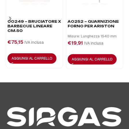
00249 – BRUCIATORE X
A0252 – GUARNIZIONE
BARBECUE LINEARE
FORNO PER ARISTON
CM.50
Misure: Lunghezza 1540 mm
€
75,15
IVA inclusa
€
19,91
IVA inclusa
AGGIUNGI AL CARRELLO
AGGIUNGI AL CARRELLO