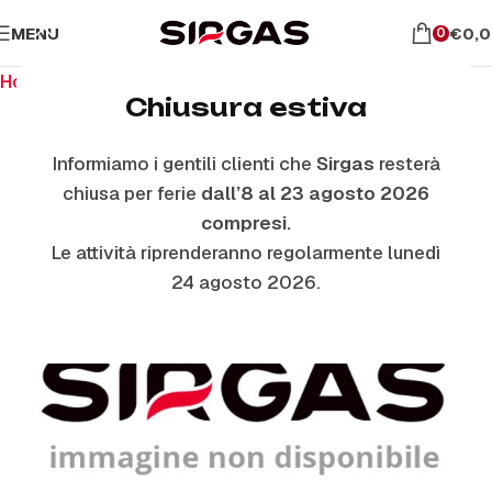
MENU
€
0,
0
Home
Ricambi per il forno
Vetri Coperchio
Chiusura estiva
Informiamo i gentili clienti che
Sirgas
resterà
chiusa per ferie
dall’8 al 23 agosto 2026
compresi.
Le attività riprenderanno regolarmente lunedì
24 agosto 2026.