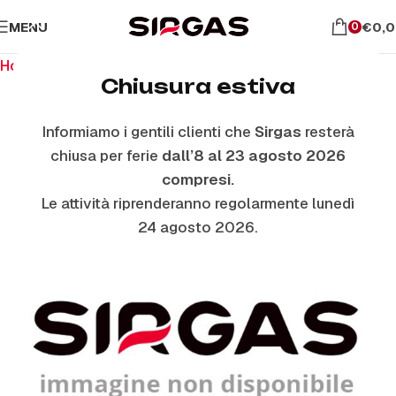
MENU
€
0,
0
Home
Ricambi per il forno
Vetri Coperchio
Chiusura estiva
Informiamo i gentili clienti che
Sirgas
resterà
ESAURITO
chiusa per ferie
dall’8 al 23 agosto 2026
compresi.
Le attività riprenderanno regolarmente lunedì
24 agosto 2026.