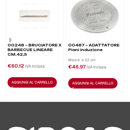
00248 – BRUCIATORE X
00487 – ADATTATORE
BARBECUE LINEARE
Piani induzione
CM.42,5
Misure: ø 22 cm
€
60,12
IVA inclusa
€
46,97
IVA inclusa
AGGIUNGI AL CARRELLO
AGGIUNGI AL CARRELLO