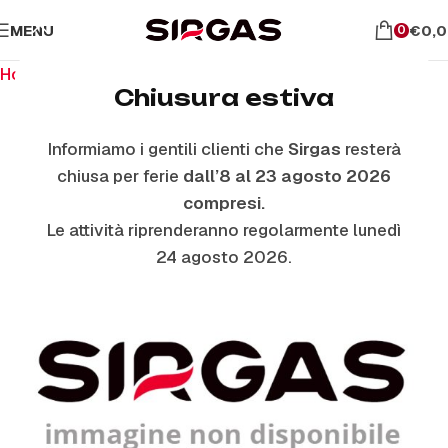
MENU
€
0,
0
Home
Ricambi per il forno
Termostati Forno
Chiusura estiva
Informiamo i gentili clienti che
Sirgas
resterà
ESAURITO
chiusa per ferie
dall’8 al 23 agosto 2026
compresi.
Le attività riprenderanno regolarmente lunedì
24 agosto 2026.