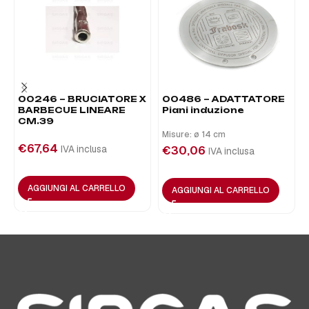
00246 – BRUCIATORE X
00486 – ADATTATORE
BARBECUE LINEARE
Piani induzione
CM.39
Misure: ø 14 cm
€
67,64
IVA inclusa
€
30,06
IVA inclusa
AGGIUNGI AL CARRELLO
AGGIUNGI AL CARRELLO