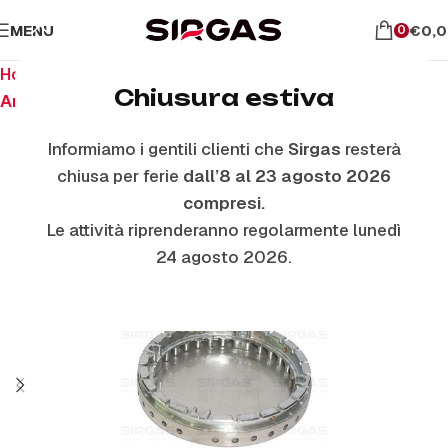
MENU
€
0,
0
Home
Ricambi per piano cottura
Chiusura estiva
Anelli E Piattelli Smaltati
Informiamo i gentili clienti che
Sirgas
resterà
chiusa per ferie
dall’8 al 23 agosto 2026
compresi.
Le attività riprenderanno regolarmente lunedì
24 agosto 2026.