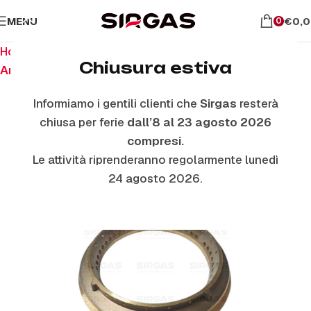
MENU
€
0,
0
Home
Ricambi per piano cottura
Chiusura estiva
Anelli E Piattelli Smaltati
Informiamo i gentili clienti che
Sirgas
resterà
chiusa per ferie
dall’8 al 23 agosto 2026
compresi.
Le attività riprenderanno regolarmente lunedì
24 agosto 2026.