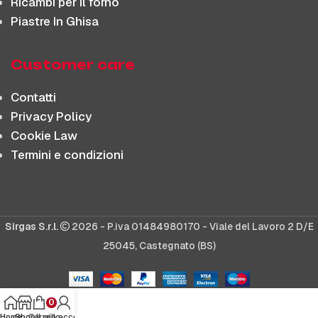
Ricambi per il forno
Piastre In Ghisa
Customer care
Contatti
Privacy Policy
Cookie Law
Termini e condizioni
Sirgas S.r.l.
2026 - P.iva 01484980170 - Viale del Lavoro 2 D/E
25045, Castegnato (BS)
0
Home
Shop
Carrello
Il mio account