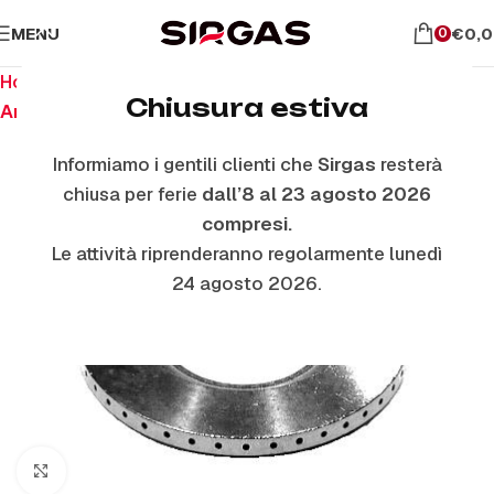
MENU
€
0,
0
Home
Ricambi per piano cottura
Chiusura estiva
Anelli E Piattelli Smaltati
Informiamo i gentili clienti che
Sirgas
resterà
chiusa per ferie
dall’8 al 23 agosto 2026
compresi.
Le attività riprenderanno regolarmente lunedì
24 agosto 2026.
Click to enlarge