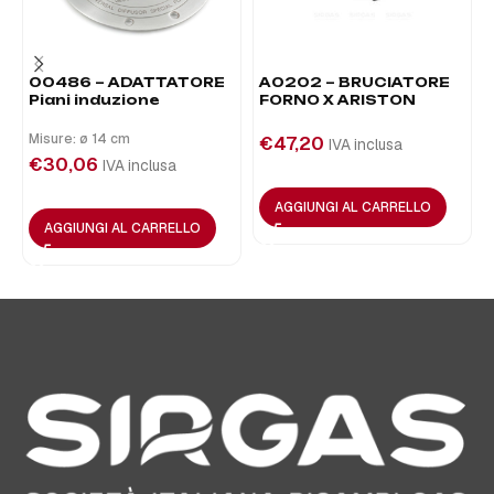
00486 – ADATTATORE
A0202 – BRUCIATORE
Piani induzione
FORNO X ARISTON
Misure: ø 14 cm
€
47,20
IVA inclusa
€
30,06
IVA inclusa
AGGIUNGI AL CARRELLO
AGGIUNGI AL CARRELLO