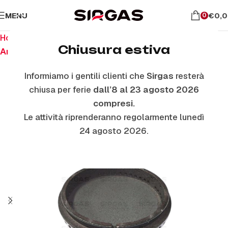
MENU
€
0,
0
Home
Ricambi per piano cottura
Chiusura estiva
Anelli E Piattelli Smaltati
Informiamo i gentili clienti che
Sirgas
resterà
chiusa per ferie
dall’8 al 23 agosto 2026
ESAURITO
compresi.
Le attività riprenderanno regolarmente lunedì
24 agosto 2026.