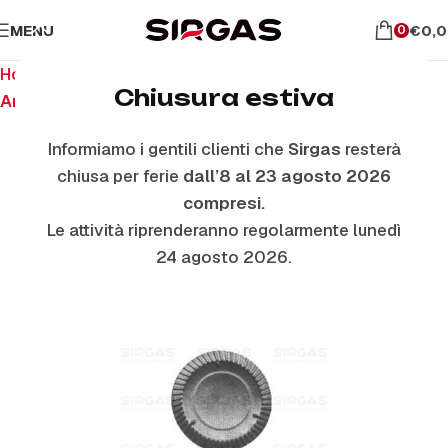
MENU
€
0,
0
Home
Ricambi per piano cottura
Chiusura estiva
Anelli E Piattelli Smaltati
Informiamo i gentili clienti che
Sirgas
resterà
chiusa per ferie
dall’8 al 23 agosto 2026
ESAURITO
compresi.
Le attività riprenderanno regolarmente lunedì
24 agosto 2026.