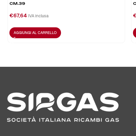
CM.39
C
€
67,64
IVA inclusa
AGGIUNGI AL CARRELLO