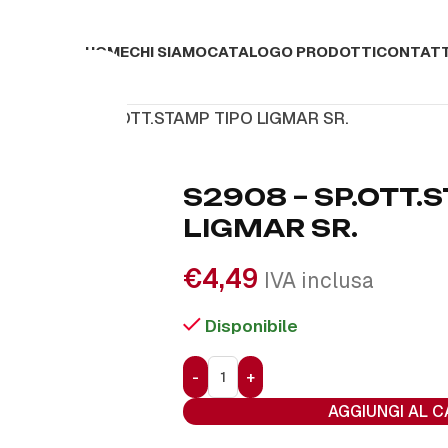
HOME
CHI SIAMO
CATALOGO PRODOTTI
CONTATT
ti
S2908 – SP.OTT.STAMP TIPO LIGMAR SR.
S2908 – SP.OTT.
LIGMAR SR.
€
4,49
IVA inclusa
Disponibile
AGGIUNGI AL 