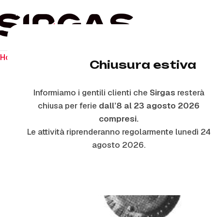
Home
Ricambi per piano cottura
Anelli E Piattelli Smalta
Chiusura estiva
Informiamo i gentili clienti che
Sirgas
resterà
chiusa per ferie
dall’8 al 23 agosto 2026
compresi.
Le attività riprenderanno regolarmente lunedì 24
agosto 2026.