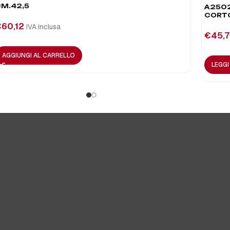
M.42,5
A2502
CORT
€
60,12
IVA inclusa
€
45,7
AGGIUNGI AL CARRELLO
LEGG