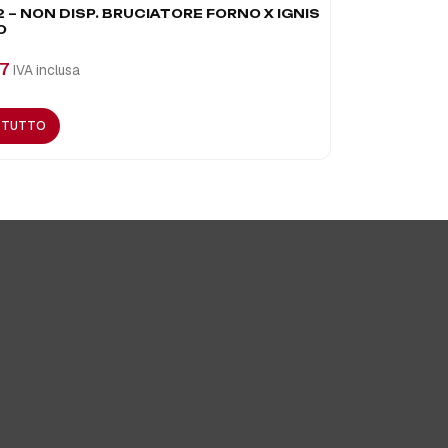
 – NON DISP. BRUCIATORE FORNO X IGNIS
O
€
172,85
IVA
7
IVA inclusa
AGGIUNGI A
I TUTTO