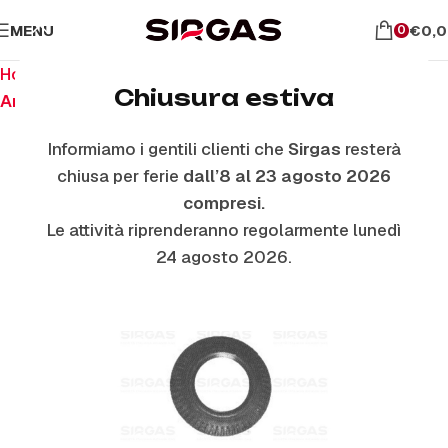
MENU
€
0,
0
Home
Ricambi per piano cottura
Chiusura estiva
Anelli E Piattelli Smaltati
Informiamo i gentili clienti che
Sirgas
resterà
chiusa per ferie
dall’8 al 23 agosto 2026
compresi.
Le attività riprenderanno regolarmente lunedì
24 agosto 2026.