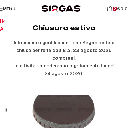
MENU
€
0,
0
Home
Ricambi per piano cottura
Chiusura estiva
Anelli E Piattelli Smaltati
Informiamo i gentili clienti che
Sirgas
resterà
chiusa per ferie
dall’8 al 23 agosto 2026
compresi.
Le attività riprenderanno regolarmente lunedì
24 agosto 2026.