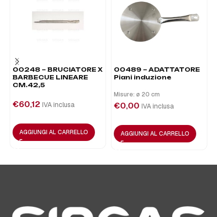
00248 – BRUCIATORE X
00489 – ADATTATORE
BARBECUE LINEARE
Piani induzione
CM.42,5
Misure: ø 20 cm
€
60,12
IVA inclusa
€
0,00
IVA inclusa
AGGIUNGI AL CARRELLO
AGGIUNGI AL CARRELLO