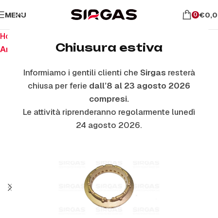
MENU
€
0,
0
Home
Ricambi per piano cottura
Chiusura estiva
Anelli E Piattelli Smaltati
Informiamo i gentili clienti che
Sirgas
resterà
chiusa per ferie
dall’8 al 23 agosto 2026
compresi.
Le attività riprenderanno regolarmente lunedì
24 agosto 2026.