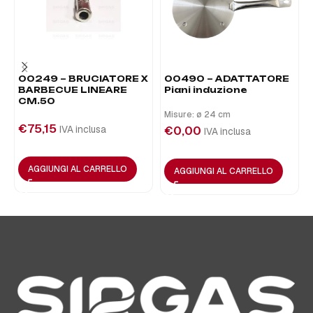
00249 – BRUCIATORE X
00490 – ADATTATORE
BARBECUE LINEARE
Piani induzione
CM.50
Misure: ø 24 cm
€
75,15
IVA inclusa
€
0,00
IVA inclusa
AGGIUNGI AL CARRELLO
AGGIUNGI AL CARRELLO