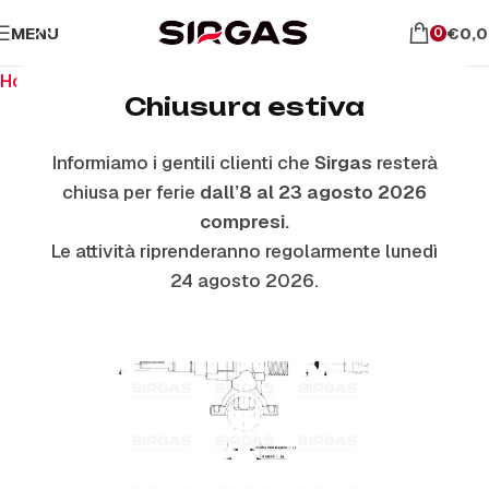
MENU
€
0,
0
Home
Ricambi per piano cottura
Rubinetti
Chiusura estiva
Informiamo i gentili clienti che
Sirgas
resterà
chiusa per ferie
dall’8 al 23 agosto 2026
compresi.
Le attività riprenderanno regolarmente lunedì
24 agosto 2026.