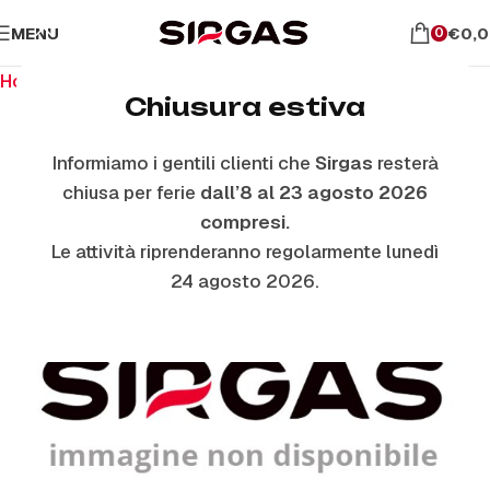
MENU
€
0,
0
Home
Ricambi stufe a pellet
Resistenze Stufe Pellet
Chiusura estiva
Informiamo i gentili clienti che
Sirgas
resterà
chiusa per ferie
dall’8 al 23 agosto 2026
compresi.
Le attività riprenderanno regolarmente lunedì
24 agosto 2026.