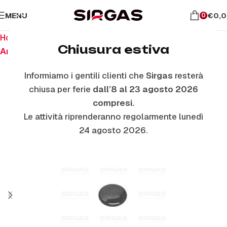
MENU
€
0,
0
Home
Ricambi per piano cottura
Chiusura estiva
Anelli E Piattelli Smaltati
Informiamo i gentili clienti che
Sirgas
resterà
chiusa per ferie
dall’8 al 23 agosto 2026
compresi.
Le attività riprenderanno regolarmente lunedì
24 agosto 2026.