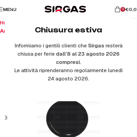
MENU
€
0,
0
Home
Ricambi per piano cottura
Chiusura estiva
Anelli E Piattelli Smaltati
Informiamo i gentili clienti che
Sirgas
resterà
chiusa per ferie
dall’8 al 23 agosto 2026
compresi.
Le attività riprenderanno regolarmente lunedì
24 agosto 2026.