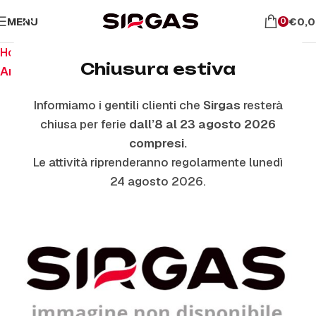
MENU
€
0,
0
Home
Ricambi per piano cottura
Chiusura estiva
Anelli E Piattelli Smaltati
Informiamo i gentili clienti che
Sirgas
resterà
chiusa per ferie
dall’8 al 23 agosto 2026
compresi.
Le attività riprenderanno regolarmente lunedì
24 agosto 2026.