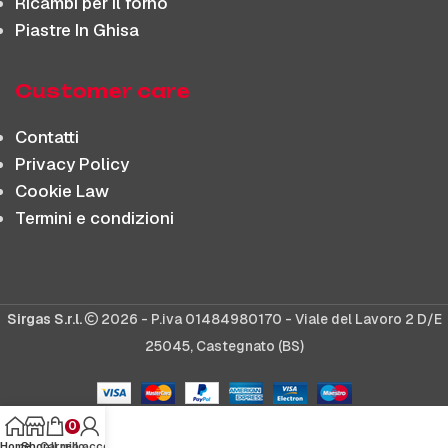
Ricambi per il forno
Piastre In Ghisa
Customer care
Contatti
Privacy Policy
Cookie Law
Termini e condizioni
Sirgas S.r.l.
2026 - P.iva 01484980170 - Viale del Lavoro 2 D/E
25045, Castegnato (BS)
0
Home
Shop
Carrello
Il mio account