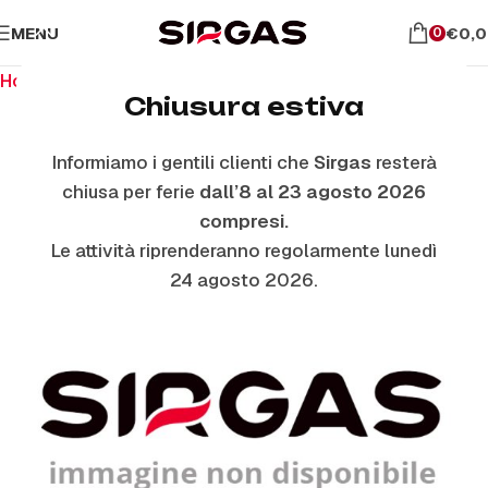
MENU
€
0,
0
Home
Ricambi per piano cottura
Manopole
Chiusura estiva
Informiamo i gentili clienti che
Sirgas
resterà
ESAURITO
chiusa per ferie
dall’8 al 23 agosto 2026
compresi.
Le attività riprenderanno regolarmente lunedì
24 agosto 2026.