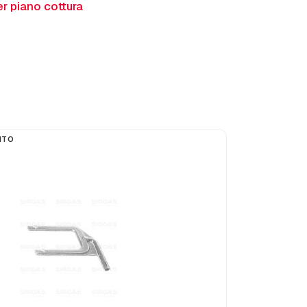
r piano cottura
ITO
ESAURITO