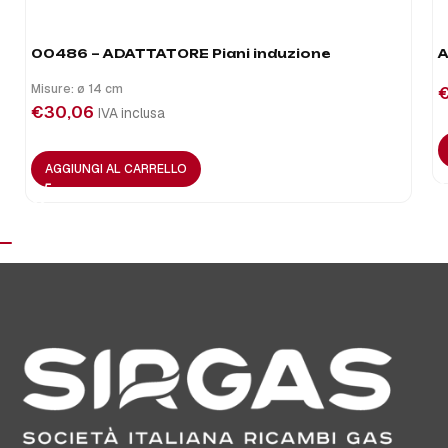
00486 – ADATTATORE Piani induzione
A
Misure: ø 14 cm
€
30,06
IVA inclusa
AGGIUNGI AL CARRELLO