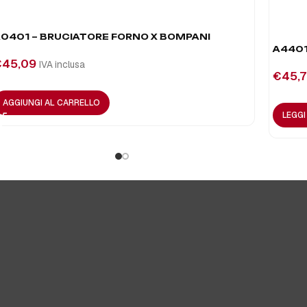
0401 – BRUCIATORE FORNO X BOMPANI
A4401
€
45,09
IVA inclusa
€
45,7
AGGIUNGI AL CARRELLO
LEGG