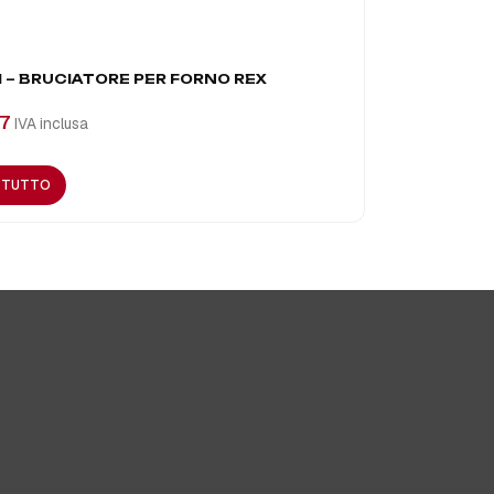
 – BRUCIATORE PER FORNO REX
BRUCIATORE
7
€
101,46
IVA inclusa
IVA
I TUTTO
LEGGI TUTT