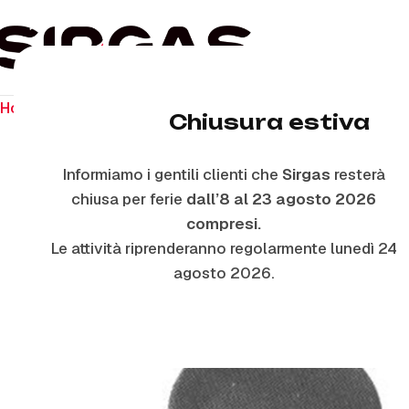
Home
Ricambi per piano cottura
Manopole
M5419 – M
Chiusura estiva
Informiamo i gentili clienti che
Sirgas
resterà
chiusa per ferie
dall’8 al 23 agosto 2026
compresi.
Le attività riprenderanno regolarmente lunedì 24
agosto 2026.