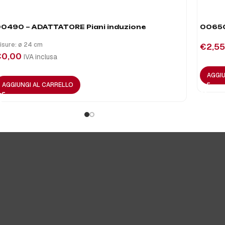
0490 – ADATTATORE Piani induzione
00650
isure: ø 24 cm
€
2,55
€
0,00
IVA inclusa
AGGIU
AGGIUNGI AL CARRELLO