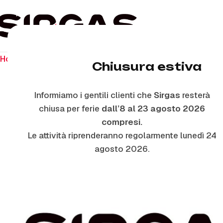
Home
Ricambi per piano cottura
Manopole
M5413/7 –
Chiusura estiva
Informiamo i gentili clienti che
Sirgas
resterà
chiusa per ferie
dall’8 al 23 agosto 2026
compresi.
Le attività riprenderanno regolarmente lunedì 24
agosto 2026.