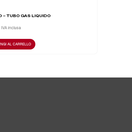
 – TUBO GAS LIQUIDO
A2701 – BR
€
38,05
IVA inclusa
IVA
NGI AL CARRELLO
AGGIUNGI A