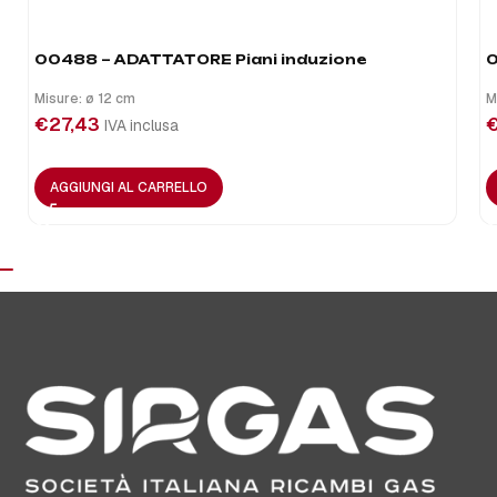
00488 – ADATTATORE Piani induzione
0
Misure: ø 12 cm
M
€
27,43
IVA inclusa
AGGIUNGI AL CARRELLO