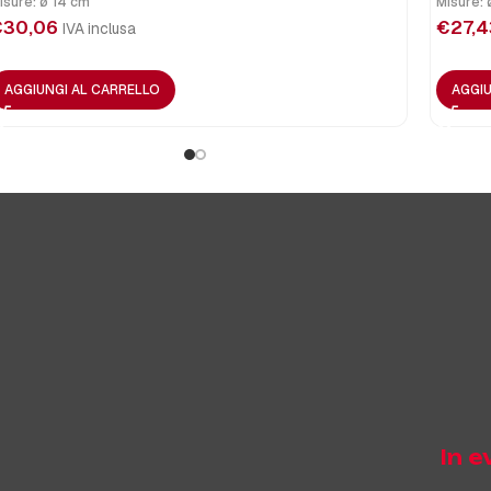
isure: ø 14 cm
Misure: 
€
30,06
€
27,4
IVA inclusa
AGGIUNGI AL CARRELLO
AGGIU
In 