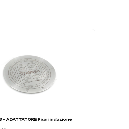
 – ADATTATORE Piani induzione
00489 – AD