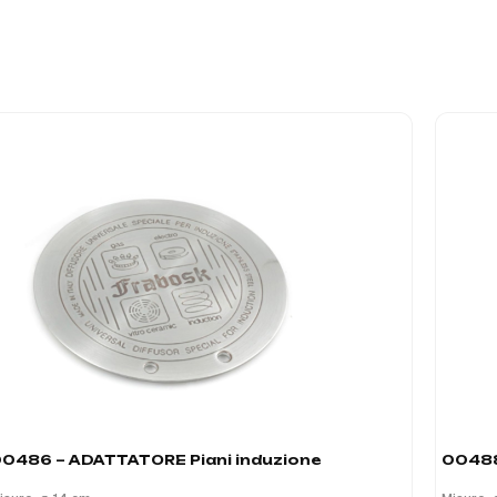
0486 – ADATTATORE Piani induzione
00488