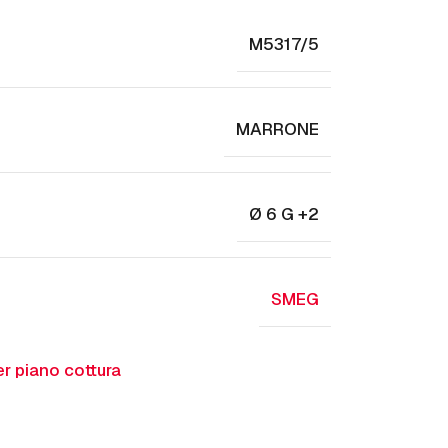
M5317/5
MARRONE
Ø 6 G +2
SMEG
r piano cottura