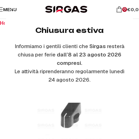
MENU
€
0,
0
Home
Ricambi per piano cottura
Manopole
Chiusura estiva
Informiamo i gentili clienti che
Sirgas
resterà
chiusa per ferie
dall’8 al 23 agosto 2026
compresi.
Le attività riprenderanno regolarmente lunedì
24 agosto 2026.