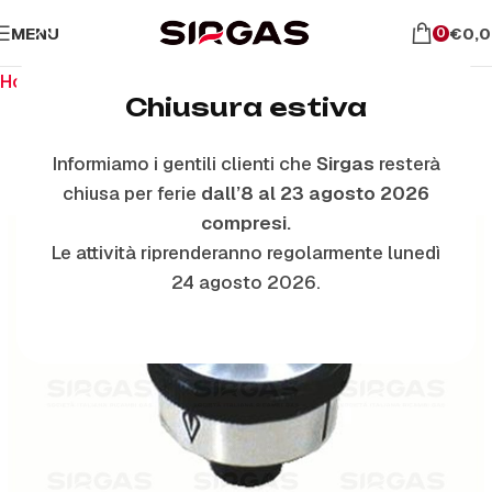
MENU
€
0,
0
Home
Ricambi per piano cottura
Manopole
Chiusura estiva
Informiamo i gentili clienti che
Sirgas
resterà
chiusa per ferie
dall’8 al 23 agosto 2026
compresi.
Le attività riprenderanno regolarmente lunedì
24 agosto 2026.