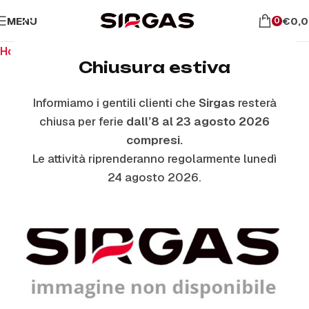
MENU
€
0,
0
Home
Ricambi per piano cottura
Manopole
Chiusura estiva
Informiamo i gentili clienti che
Sirgas
resterà
chiusa per ferie
dall’8 al 23 agosto 2026
compresi.
Le attività riprenderanno regolarmente lunedì
24 agosto 2026.