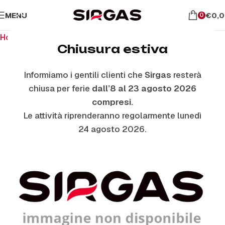
MENU
€
0,
0
Home
Ricambi per piano cottura
Manopole
Chiusura estiva
Informiamo i gentili clienti che
Sirgas
resterà
ESAURITO
chiusa per ferie
dall’8 al 23 agosto 2026
compresi.
Le attività riprenderanno regolarmente lunedì
24 agosto 2026.