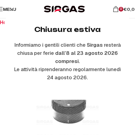
MENU
€
0,
0
Home
Ricambi per piano cottura
Manopole
Chiusura estiva
Informiamo i gentili clienti che
Sirgas
resterà
chiusa per ferie
dall’8 al 23 agosto 2026
compresi.
Le attività riprenderanno regolarmente lunedì
24 agosto 2026.