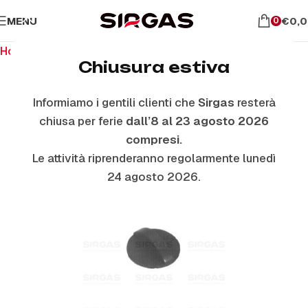
MENU
€
0,
0
Home
Ricambi per piano cottura
Manopole
Chiusura estiva
Informiamo i gentili clienti che
Sirgas
resterà
chiusa per ferie
dall’8 al 23 agosto 2026
compresi.
Le attività riprenderanno regolarmente lunedì
24 agosto 2026.