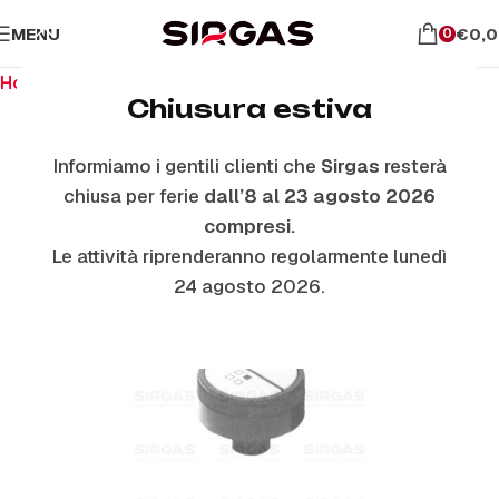
MENU
€
0,
0
Home
Ricambi per piano cottura
Manopole
Chiusura estiva
Informiamo i gentili clienti che
Sirgas
resterà
chiusa per ferie
dall’8 al 23 agosto 2026
compresi.
Le attività riprenderanno regolarmente lunedì
24 agosto 2026.