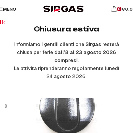
MENU
€
0,
0
Home
Ricambi per piano cottura
Manopole
Chiusura estiva
Informiamo i gentili clienti che
Sirgas
resterà
chiusa per ferie
dall’8 al 23 agosto 2026
compresi.
Le attività riprenderanno regolarmente lunedì
24 agosto 2026.