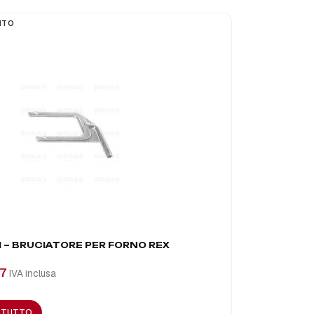
ITO
A4402 – B
 – BRUCIATORE PER FORNO REX
€
45,77
IVA 
7
IVA inclusa
AGGIUNGI A
I TUTTO