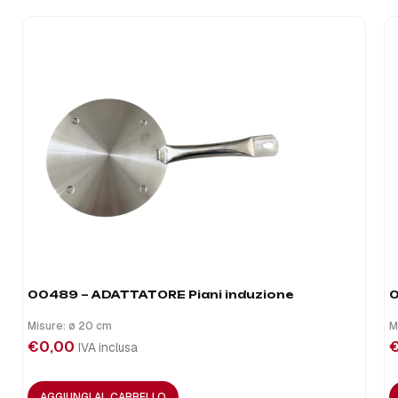
00489 – ADATTATORE Piani induzione
0
Misure: ø 20 cm
M
€
0,00
IVA inclusa
AGGIUNGI AL CARRELLO