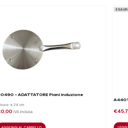
ESAUR
0490 – ADATTATORE Piani induzione
A4401
isure: ø 24 cm
€
45,7
€
0,00
IVA inclusa
LEGG
AGGIUNGI AL CARRELLO