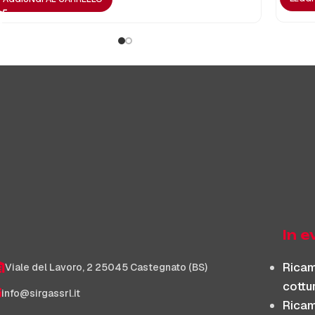
In 
Ricam
Viale del Lavoro, 2 25045 Castegnato (BS)
cottu
info@sirgassrl.it
Ricam