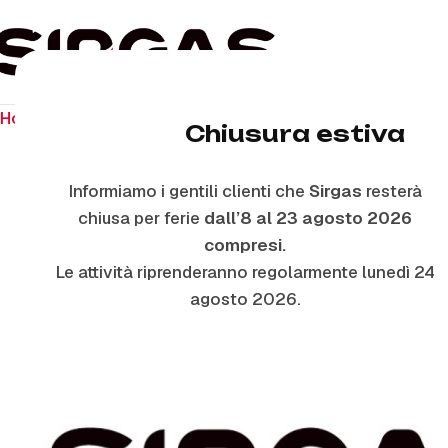
Home
Ricambi per piano cottura
Manopole
M2608/7 –
Chiusura estiva
Informiamo i gentili clienti che
Sirgas
resterà
chiusa per ferie
dall’8 al 23 agosto 2026
compresi.
Le attività riprenderanno regolarmente lunedì 24
agosto 2026.