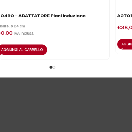
0490 – ADATTATORE Piani induzione
A2701
isure: ø 24 cm
€
38,
€
0,00
IVA inclusa
AGGIU
AGGIUNGI AL CARRELLO