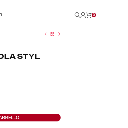
I
0
OLA STYL
CARRELLO