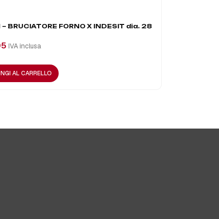
 – BRUCIATORE FORNO X INDESIT dia. 28
BRUCIATORE
05
IVA inclusa
€
101,46
IVA
NGI AL CARRELLO
LEGGI TUTT