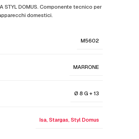
A STYL DOMUS. Componente tecnico per
apparecchi domestici.
M5602
MARRONE
Ø 8 G + 13
Isa
,
Stargas
,
Styl Domus