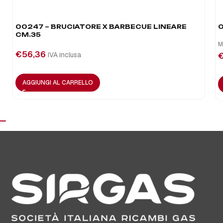
00247 – BRUCIATORE X BARBECUE LINEARE
0
CM.35
M
€
56,36
IVA inclusa
AGGIUNGI AL CARRELLO