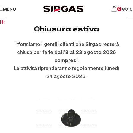
MENU
€
0,
0
Home
Ricambi per piano cottura
Manopole
Chiusura estiva
Informiamo i gentili clienti che
Sirgas
resterà
ESAURITO
chiusa per ferie
dall’8 al 23 agosto 2026
compresi.
Le attività riprenderanno regolarmente lunedì
24 agosto 2026.