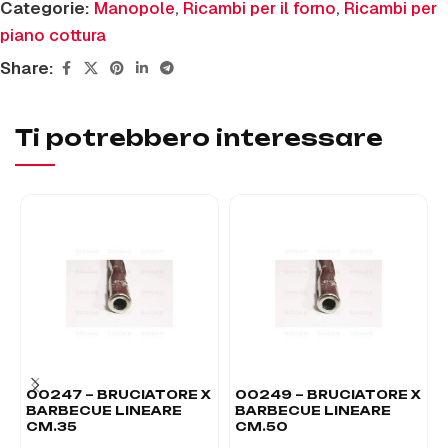
Categorie:
Manopole
,
Ricambi per il forno
,
Ricambi per
piano cottura
Share:
Ti potrebbero interessare
00247 – BRUCIATORE X
00249 – BRUCIATORE X
BARBECUE LINEARE
BARBECUE LINEARE
CM.35
CM.50