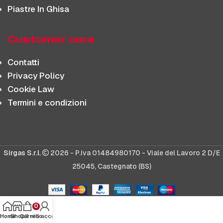
Piastre In Ghisa
Customer care
Contatti
Privacy Policy
Cookie Law
Termini e condizioni
Sirgas S.r.l.
2026 - P.iva 01484980170 - Viale del Lavoro 2 D/E
25045, Castegnato (BS)
0
Home
Shop
Carrello
Il mio account