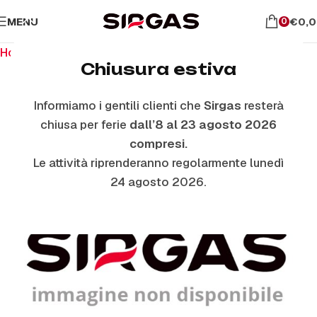
MENU
€
0,
0
Home
Ricambi per piano cottura
Manopole
Chiusura estiva
Informiamo i gentili clienti che
Sirgas
resterà
chiusa per ferie
dall’8 al 23 agosto 2026
compresi.
Le attività riprenderanno regolarmente lunedì
24 agosto 2026.