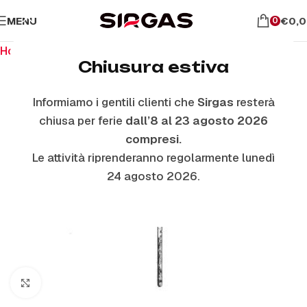
MENU
€
0,
0
Home
Ricambi per il forno
Guarnizioni Forno
Chiusura estiva
Informiamo i gentili clienti che
Sirgas
resterà
chiusa per ferie
dall’8 al 23 agosto 2026
compresi.
Le attività riprenderanno regolarmente lunedì
24 agosto 2026.
Click to enlarge