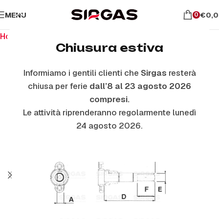
MENU
€
0,
0
Home
Ricambi per piano cottura
Rubinetti
Chiusura estiva
Informiamo i gentili clienti che
Sirgas
resterà
chiusa per ferie
dall’8 al 23 agosto 2026
compresi.
Le attività riprenderanno regolarmente lunedì
24 agosto 2026.