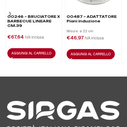
00246 – BRUCIATORE X
00487 – ADATTATORE
BARBECUE LINEARE
Piani induzione
CM.39
Misure: ø 22 cm
€
67,64
IVA inclusa
€
46,97
IVA inclusa
AGGIUNGI AL CARRELLO
AGGIUNGI AL CARRELLO