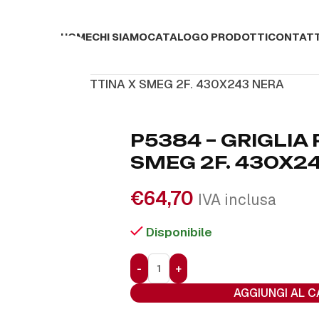
HOME
CHI SIAMO
CATALOGO PRODOTTI
CONTATT
4 – GRIGLIA PIATTINA X SMEG 2F. 430X243 NERA
P5384 – GRIGLIA 
SMEG 2F. 430X2
€
64,70
IVA inclusa
Disponibile
AGGIUNGI AL 