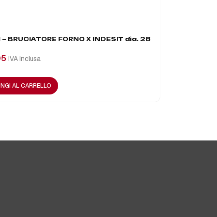
 – BRUCIATORE FORNO X INDESIT dia. 28
A4403 – BR
05
€
45,77
IVA inclusa
IVA 
NGI AL CARRELLO
AGGIUNGI A