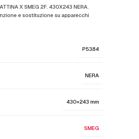
PIATTINA X SMEG 2F. 430X243 NERA.
zione e sostituzione su apparecchi
P5384
NERA
430×243 mm
SMEG