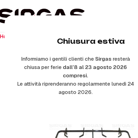
Home
Ricambi per piano cottura
Griglie In Piattina
P538
Chiusura estiva
Informiamo i gentili clienti che
Sirgas
resterà
chiusa per ferie
dall’8 al 23 agosto 2026
compresi.
Le attività riprenderanno regolarmente lunedì 24
agosto 2026.