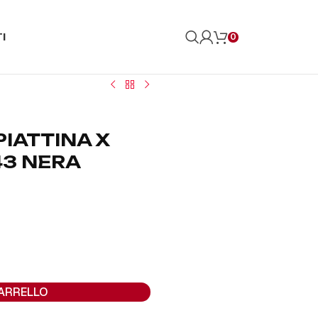
I
0
PIATTINA X
43 NERA
CARRELLO