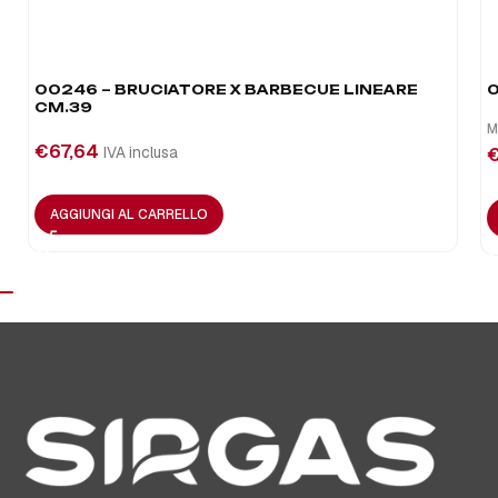
00246 – BRUCIATORE X BARBECUE LINEARE
0
CM.39
M
€
67,64
IVA inclusa
AGGIUNGI AL CARRELLO