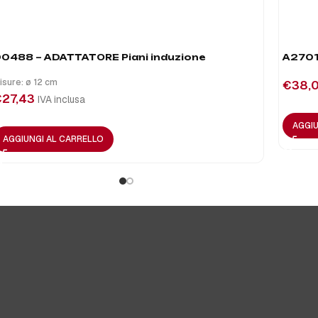
0488 – ADATTATORE Piani induzione
A2701
isure: ø 12 cm
€
38,
€
27,43
IVA inclusa
AGGIU
AGGIUNGI AL CARRELLO