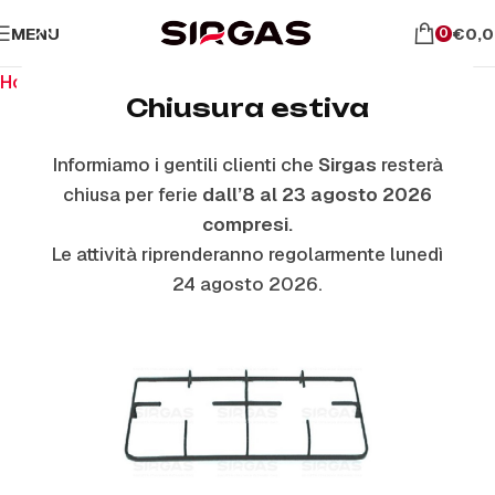
MENU
€
0,
0
Home
Ricambi per piano cottura
Griglie In Piattina
Chiusura estiva
Informiamo i gentili clienti che
Sirgas
resterà
ESAURITO
chiusa per ferie
dall’8 al 23 agosto 2026
compresi.
Le attività riprenderanno regolarmente lunedì
24 agosto 2026.