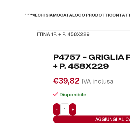
HOME
CHI SIAMO
CATALOGO PRODOTTI
CONTATT
7 – GRIGLIA PIATTINA 1F. + P. 458X229
P4757 – GRIGLIA P
+ P. 458X229
€
39,82
IVA inclusa
Disponibile
AGGIUNGI AL 