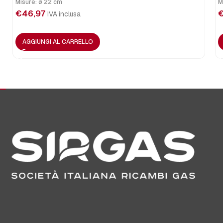
Misure: ø 22 cm
M
€
46,97
IVA inclusa
AGGIUNGI AL CARRELLO