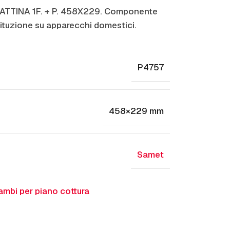
IATTINA 1F. + P. 458X229. Componente
ituzione su apparecchi domestici.
P4757
458×229 mm
Samet
ambi per piano cottura