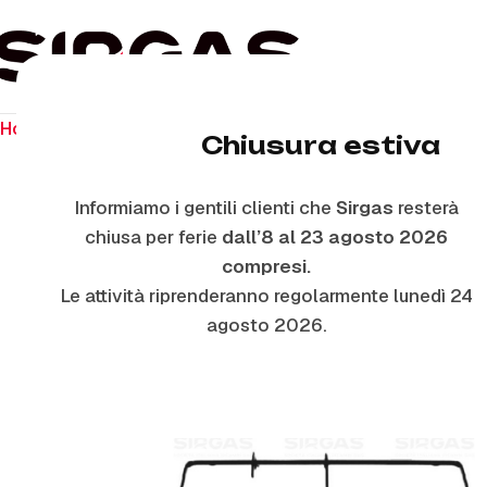
Home
Ricambi per piano cottura
Griglie In Piattina
P475
Chiusura estiva
Informiamo i gentili clienti che
Sirgas
resterà
chiusa per ferie
dall’8 al 23 agosto 2026
compresi.
Le attività riprenderanno regolarmente lunedì 24
agosto 2026.