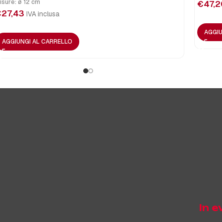
isure: ø 12 cm
€
47,2
€
27,43
IVA inclusa
AGGIU
AGGIUNGI AL CARRELLO
In 