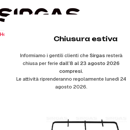
Home
Ricambi per piano cottura
Griglie In Piattina
P085
Chiusura estiva
Informiamo i gentili clienti che
Sirgas
resterà
chiusa per ferie
dall’8 al 23 agosto 2026
compresi.
Le attività riprenderanno regolarmente lunedì 24
agosto 2026.