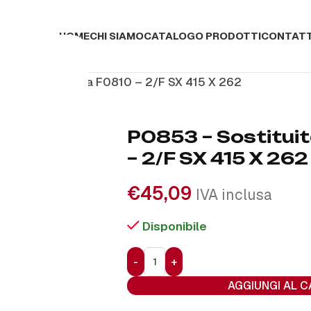
HOME
CHI SIAMO
CATALOGO PRODOTTI
CONTATT
3 – Sostituita da F0810 – 2/F SX 415 X 262
P0853 – Sostitui
– 2/F SX 415 X 262
€
45,09
IVA inclusa
Disponibile
AGGIUNGI AL 