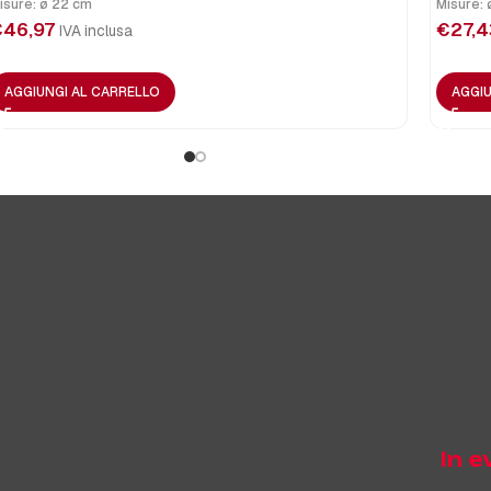
isure: ø 22 cm
Misure: 
€
46,97
€
27,4
IVA inclusa
AGGIUNGI AL CARRELLO
AGGIU
In 