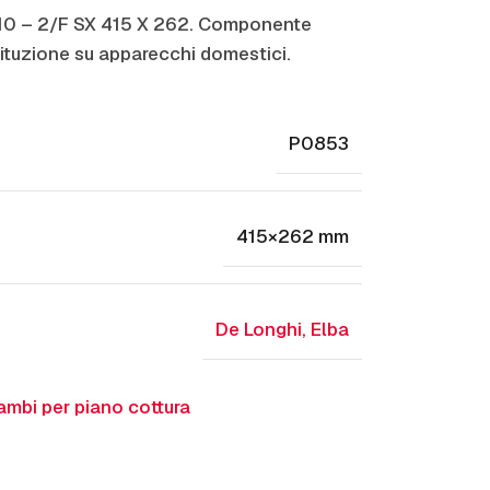
10 – 2/F SX 415 X 262. Componente
ituzione su apparecchi domestici.
P0853
415×262 mm
De Longhi
,
Elba
ambi per piano cottura