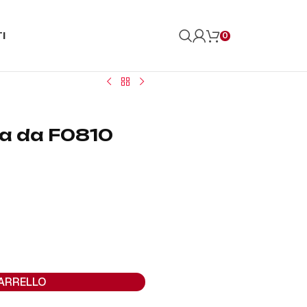
I
0
ta da F0810
CARRELLO