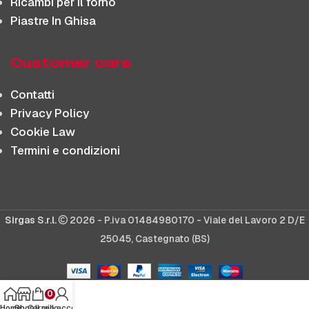
Ricambi per il forno
Piastre In Ghisa
Customer care
Contatti
Privacy Policy
Cookie Law
Termini e condizioni
Sirgas S.r.l.
2026 - P.iva 01484980170 - Viale del Lavoro 2 D/E
25045, Castegnato (BS)
0
Home
Shop
Carrello
Il mio account