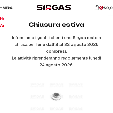
MENU
€
0,
0
Home
Ricambi per piano cottura
Chiusura estiva
Anelli E Piattelli Smaltati
Informiamo i gentili clienti che
Sirgas
resterà
chiusa per ferie
dall’8 al 23 agosto 2026
compresi.
Le attività riprenderanno regolarmente lunedì
24 agosto 2026.