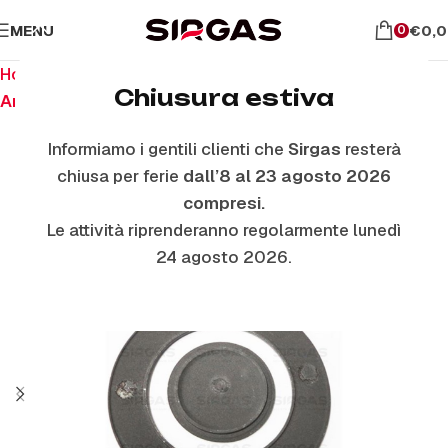
MENU
€
0,
0
Home
Ricambi per piano cottura
Chiusura estiva
Anelli E Piattelli Smaltati
Informiamo i gentili clienti che
Sirgas
resterà
chiusa per ferie
dall’8 al 23 agosto 2026
ESAURITO
compresi.
Le attività riprenderanno regolarmente lunedì
24 agosto 2026.