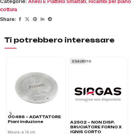
Categorie:
Anelli E Piattelli Smaltati
,
Ricambi per piano
cottura
Share:
Ti potrebbero interessare
ESAURITO
00486 – ADATTATORE
Piani induzione
A2502 – NON DISP.
BRUCIATORE FORNO X
IGNIS CORTO
Misure: ø 14 cm