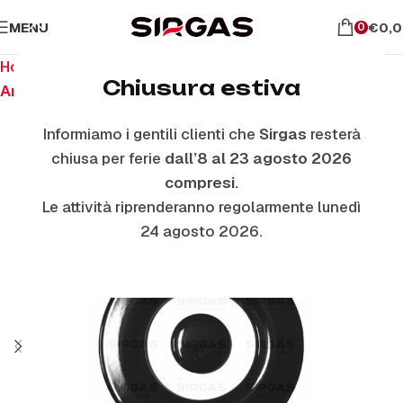
MENU
€
0,
0
Home
Ricambi per piano cottura
Chiusura estiva
Anelli E Piattelli Smaltati
Informiamo i gentili clienti che
Sirgas
resterà
chiusa per ferie
dall’8 al 23 agosto 2026
compresi.
Le attività riprenderanno regolarmente lunedì
24 agosto 2026.