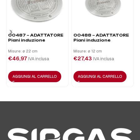
00487 – ADATTATORE
00488 – ADATTATORE
Piani induzione
Piani induzione
Misure: ø 22 cm
Misure: ø 12 cm
€
46,97
€
27,43
IVA inclusa
IVA inclusa
AGGIUNGI AL CARRELLO
AGGIUNGI AL CARRELLO