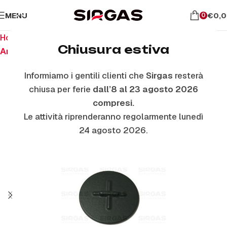
MENU
€
0,
0
Home
Ricambi per piano cottura
Chiusura estiva
Anelli E Piattelli Smaltati
Informiamo i gentili clienti che
Sirgas
resterà
chiusa per ferie
dall’8 al 23 agosto 2026
compresi.
Le attività riprenderanno regolarmente lunedì
24 agosto 2026.