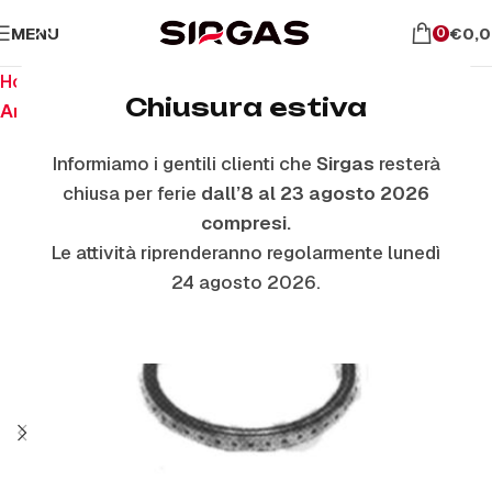
MENU
€
0,
0
Home
Ricambi per piano cottura
Chiusura estiva
Anelli E Piattelli Smaltati
Informiamo i gentili clienti che
Sirgas
resterà
chiusa per ferie
dall’8 al 23 agosto 2026
ESAURITO
compresi.
Le attività riprenderanno regolarmente lunedì
24 agosto 2026.