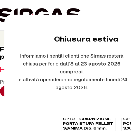
Guar
Chiusura estiva
Filtra per
Home
Ricambi stufe a pellet
Informiamo i gentili clienti che
Sirgas
resterà
prezzo
chiusa per ferie
dall’8 al 23 agosto 2026
compresi.
Le attività riprenderanno regolarmente lunedì 24
Prezzo:
€10
—
€50
agosto 2026.
FILTRA
GP10 – GUARNIZIONE
GP
PORTA STUFA PELLET
PO
S/ANIMA Dia. 6 mm.
S/A