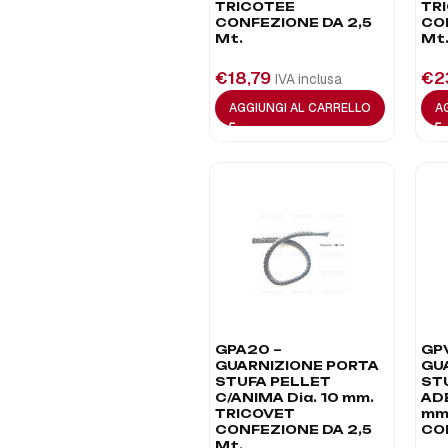
TRICOTEE
TR
CONFEZIONE DA 2,5
CO
Mt.
Mt
€
18,79
€
2
IVA inclusa
AGGIUNGI AL CARRELLO
A
GPA20 –
GP
GUARNIZIONE PORTA
GU
STUFA PELLET
ST
C/ANIMA Dia. 10 mm.
ADE
TRICOVET
mm
CONFEZIONE DA 2,5
CO
Mt.