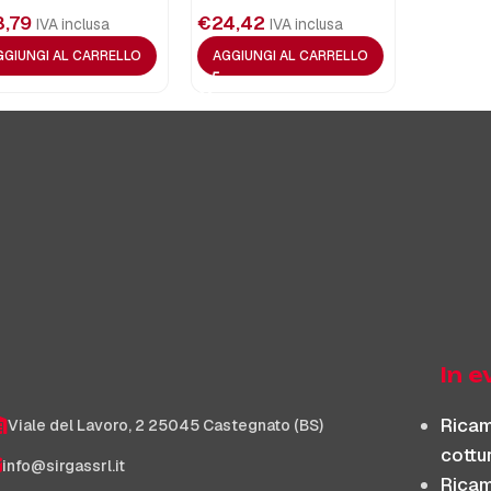
8,79
€
24,42
IVA inclusa
IVA inclusa
GGIUNGI AL CARRELLO
AGGIUNGI AL CARRELLO
In 
Ricam
Viale del Lavoro, 2 25045 Castegnato (BS)
cottu
info@sirgassrl.it
Ricam