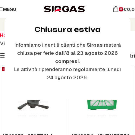
MENU
€
0,
0
VR100
Chiusura estiva
Home
Ricambi Folletto
VR100
Visualizzazione di 2 risultati
Informiamo i gentili clienti che
Sirgas
resterà
chiusa per ferie
dall’8 al 23 agosto 2026
Mostra filtri
Filtri
compresi.
Le attività riprenderanno regolarmente lunedì
RICAMBIO ORIGINALE
RICAMBIO ORIGINALE
24 agosto 2026.