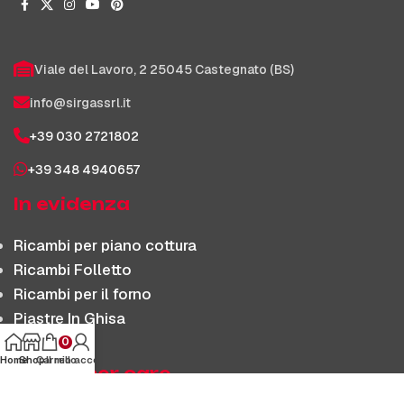
Viale del Lavoro, 2 25045 Castegnato (BS)
info@sirgassrl.it
+39 030 2721802
+39 348 4940657
In evidenza
Ricambi per piano cottura
Ricambi Folletto
Ricambi per il forno
Piastre In Ghisa
0
Home
Shop
Carrello
Il mio account
Customer care