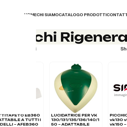
HOME
CHI SIAMO
CATALOGO PRODOTTI
CONTATT
recchi Rigenera
ecchi Rigenerati
S
TTITAPETO EB360
LUCIDATRICE PER VK
PICCHI
TTABILE A TUTTI I
130/131/135/136/140/1
vk130 v
DELLI – AFEB360
50 – ADATTABILE
vk150 