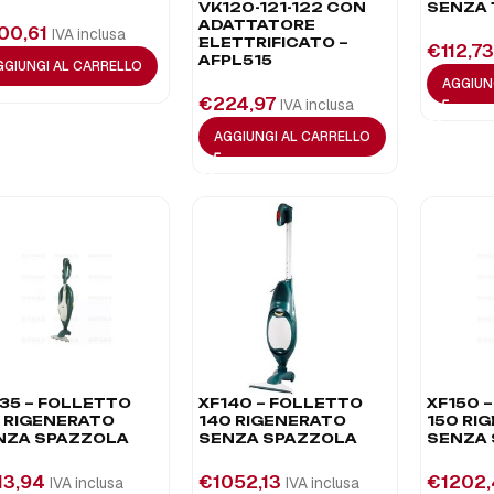
VK120-121-122 CON
SENZA
ADATTATORE
00,61
IVA inclusa
ELETTRIFICATO –
€
112,73
AFPL515
GGIUNGI AL CARRELLO
AGGIUN
€
224,97
IVA inclusa
AGGIUNGI AL CARRELLO
135 – FOLLETTO
XF140 – FOLLETTO
XF150 
5 RIGENERATO
140 RIGENERATO
150 RI
NZA SPAZZOLA
SENZA SPAZZOLA
SENZA
13,94
€
1052,13
€
1202
IVA inclusa
IVA inclusa