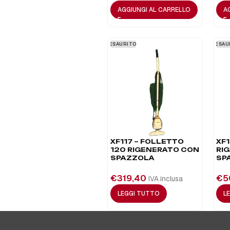
AGGIUNGI AL CARRELLO
A
ESAURITO
ESAU
XF117 – FOLLETTO
XF1
120 RIGENERATO CON
RI
SPAZZOLA
SP
€
319,40
€
5
IVA inclusa
LEGGI TUTTO
L