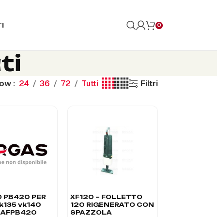
I
0
ti
how
24
36
72
Tutti
Filtri
O PB420 PER
XF120 – FOLLETTO
k135 vk140
120 RIGENERATO CON
– AFPB420
SPAZZOLA