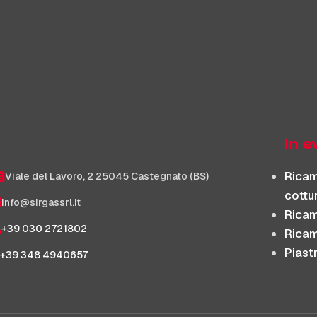
In 
Ricam
Viale del Lavoro, 2 25045 Castegnato (BS)
cottu
info@sirgassrl.it
Ricam
+39 030 2721802
Ricamb
Piast
+39 348 4940657