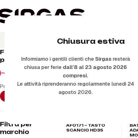
Appa
Chiusura estiva
Filtra per
Home
Ricambi Folletto
Appar
Informiamo i gentili clienti che
Sirgas
resterà
prezzo
chiusa per ferie
dall’8 al 23 agosto 2026
compresi.
Le attività riprenderanno regolarmente lunedì 24
Prezzo:
€10
—
€1430
agosto 2026.
FILTRA
Filtra per
AF0171 – TASTO
BA
SCANCIO HD35
ADA
marchio
MO