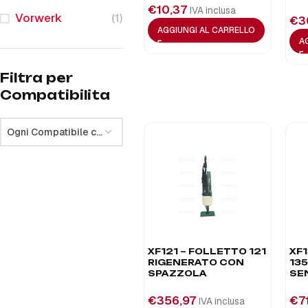
€
10,37
IVA inclusa
Vorwerk
(1)
€
3
AGGIUNGI AL CARRELLO
A
Filtra per
Compatibilita
Ogni Compatibile con
XF121 – FOLLETTO 121
XF
RIGENERATO CON
13
SPAZZOLA
SE
€
356,97
€
7
IVA inclusa