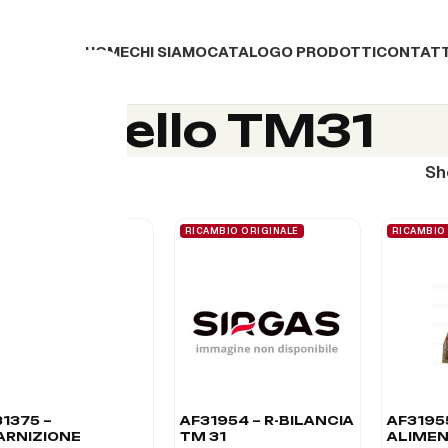
HOME
CHI SIAMO
CATALOGO PRODOTTI
CONTATT
Modello TM31
o TM31
S
AMBIO ORIGINALE
RICAMBIO ORIGINALE
RICAMBIO
1375 –
AF31954 – R-BILANCIA
AF3195
ARNIZIONE
TM 31
ALIMEN