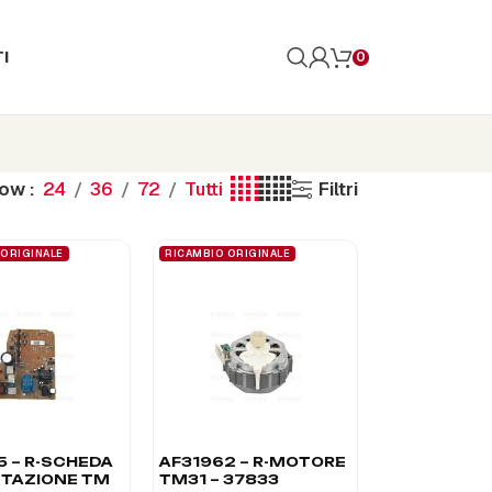
I
0
how
24
36
72
Tutti
Filtri
 ORIGINALE
RICAMBIO ORIGINALE
5 – R-SCHEDA
AF31962 – R-MOTORE
TAZIONE TM
TM31 – 37833