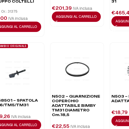
UPPO COLTELLI
31
€
201,39
IVA inclusa
 Or.: 31375
€
465,
AGGIUNGI AL CARRELLO
,00
IVA inclusa
AGGIUN
GGIUNGI AL CARRELLO
AMBIO ORIGINALE
N502 – GUARNIZIONE
N503 –
58501 – SPATOLA
COPERCHIO
ADATTA
6/TM5/TM31
ADATTABILE BIMBY
TM31 DIAMETRO
€
18,79
Cm.18,5
9,26
IVA inclusa
AGGIUN
GGIUNGI AL CARRELLO
€
22,55
IVA inclusa