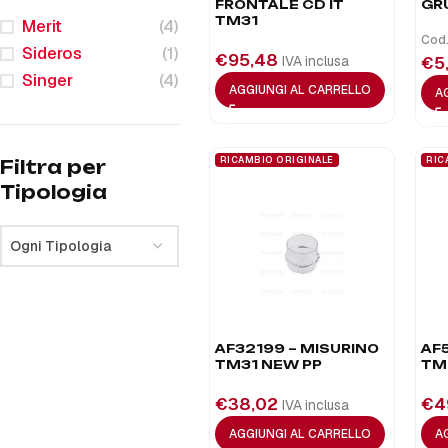
FRONTALE CD IT
GR
TM31
Merit
(4)
Cod.
Sideros
(1)
€
95,48
IVA inclusa
€
5
Singer
(4)
AGGIUNGI AL CARRELLO
A
RICAMBIO ORIGINALE
RIC
Filtra per
Tipologia
Ogni Tipologia
AF32199 – MISURINO
AF
TM31 NEW PP
TM
€
38,02
€
4
IVA inclusa
AGGIUNGI AL CARRELLO
A