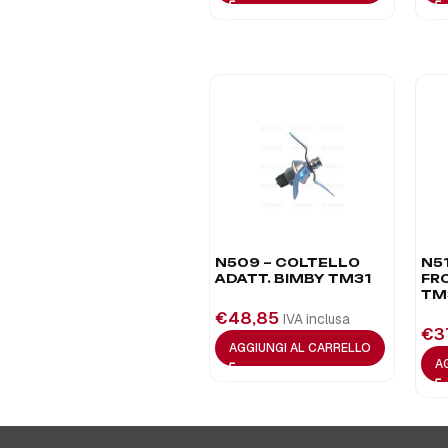
N509 – COLTELLO
N5
ADATT. BIMBY TM31
FR
TM
€
48,85
IVA inclusa
€
3
AGGIUNGI AL CARRELLO
A