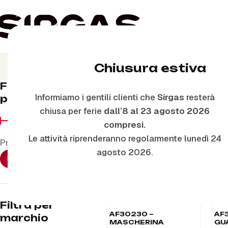
Chiusura estiva
Filtra per
Home
Ricambi Bimby
Modell
Informiamo i gentili clienti che
Sirgas
resterà
prezzo
chiusa per ferie
dall’8 al 23 agosto 2026
RICAMBIO ORIGINALE
RIC
compresi.
Le attività riprenderanno regolarmente lunedì 24
Prezzo:
€0
—
€520
agosto 2026.
FILTRA
Filtra per
AF30230 –
AF3
marchio
MASCHERINA
GU