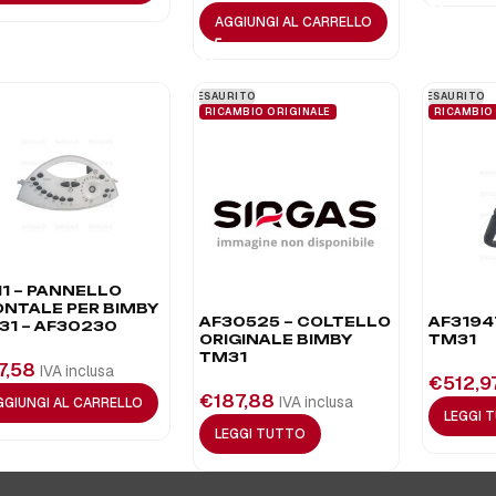
AGGIUNGI AL CARRELLO
ESAURITO
ESAURITO
RICAMBIO ORIGINALE
RICAMBIO
11 – PANNELLO
ONTALE PER BIMBY
AF30525 – COLTELLO
AF3194
31 – AF30230
ORIGINALE BIMBY
TM31
TM31
7,58
IVA inclusa
€
512,9
€
187,88
IVA inclusa
GGIUNGI AL CARRELLO
LEGGI 
LEGGI TUTTO