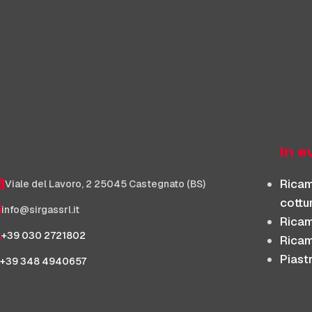
In 
Ricam
Viale del Lavoro, 2 25045 Castegnato (BS)
cottu
info@sirgassrl.it
Ricam
+39 030 2721802
Ricamb
Piast
+39 348 4940657